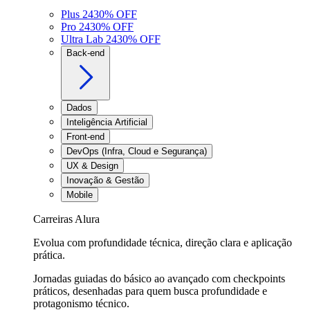
Plus 24
30
% OFF
Pro 24
30
% OFF
Ultra Lab 24
30
% OFF
Back-end
Dados
Inteligência Artificial
Front-end
DevOps (Infra, Cloud e Segurança)
UX & Design
Inovação & Gestão
Mobile
Carreiras Alura
Evolua com profundidade técnica, direção clara e aplicação
prática.
Jornadas guiadas do básico ao avançado com checkpoints
práticos, desenhadas para quem busca profundidade e
protagonismo técnico.