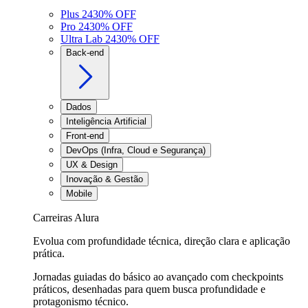
Plus 24
30
% OFF
Pro 24
30
% OFF
Ultra Lab 24
30
% OFF
Back-end
Dados
Inteligência Artificial
Front-end
DevOps (Infra, Cloud e Segurança)
UX & Design
Inovação & Gestão
Mobile
Carreiras Alura
Evolua com profundidade técnica, direção clara e aplicação
prática.
Jornadas guiadas do básico ao avançado com checkpoints
práticos, desenhadas para quem busca profundidade e
protagonismo técnico.