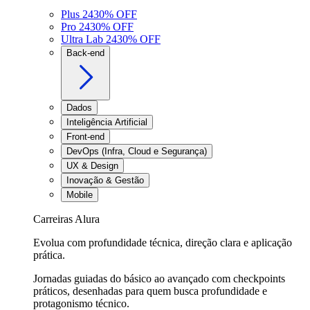
Plus 24
30
% OFF
Pro 24
30
% OFF
Ultra Lab 24
30
% OFF
Back-end
Dados
Inteligência Artificial
Front-end
DevOps (Infra, Cloud e Segurança)
UX & Design
Inovação & Gestão
Mobile
Carreiras Alura
Evolua com profundidade técnica, direção clara e aplicação
prática.
Jornadas guiadas do básico ao avançado com checkpoints
práticos, desenhadas para quem busca profundidade e
protagonismo técnico.