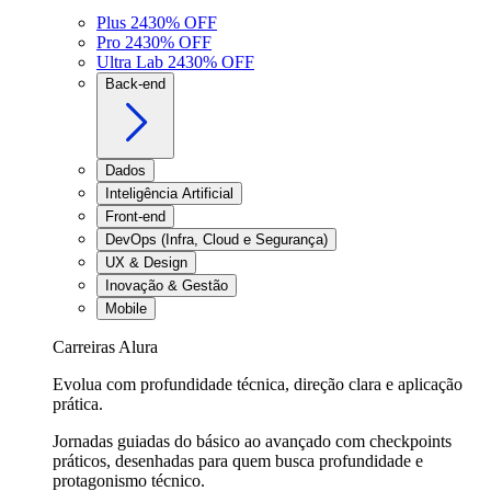
Plus 24
30
% OFF
Pro 24
30
% OFF
Ultra Lab 24
30
% OFF
Back-end
Dados
Inteligência Artificial
Front-end
DevOps (Infra, Cloud e Segurança)
UX & Design
Inovação & Gestão
Mobile
Carreiras Alura
Evolua com profundidade técnica, direção clara e aplicação
prática.
Jornadas guiadas do básico ao avançado com checkpoints
práticos, desenhadas para quem busca profundidade e
protagonismo técnico.