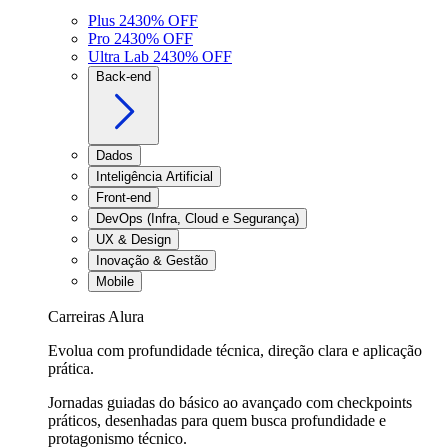
Plus 24
30
% OFF
Pro 24
30
% OFF
Ultra Lab 24
30
% OFF
Back-end
Dados
Inteligência Artificial
Front-end
DevOps (Infra, Cloud e Segurança)
UX & Design
Inovação & Gestão
Mobile
Carreiras Alura
Evolua com profundidade técnica, direção clara e aplicação
prática.
Jornadas guiadas do básico ao avançado com checkpoints
práticos, desenhadas para quem busca profundidade e
protagonismo técnico.