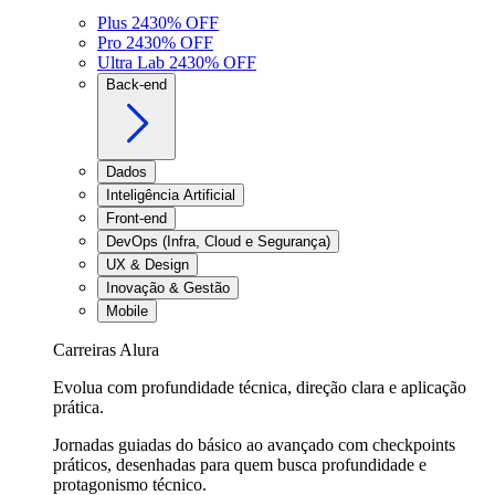
Plus 24
30
% OFF
Pro 24
30
% OFF
Ultra Lab 24
30
% OFF
Back-end
Dados
Inteligência Artificial
Front-end
DevOps (Infra, Cloud e Segurança)
UX & Design
Inovação & Gestão
Mobile
Carreiras Alura
Evolua com profundidade técnica, direção clara e aplicação
prática.
Jornadas guiadas do básico ao avançado com checkpoints
práticos, desenhadas para quem busca profundidade e
protagonismo técnico.