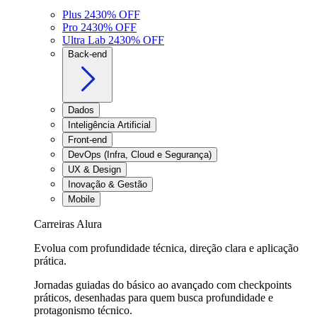
Plus 24
30
% OFF
Pro 24
30
% OFF
Ultra Lab 24
30
% OFF
Back-end
Dados
Inteligência Artificial
Front-end
DevOps (Infra, Cloud e Segurança)
UX & Design
Inovação & Gestão
Mobile
Carreiras Alura
Evolua com profundidade técnica, direção clara e aplicação
prática.
Jornadas guiadas do básico ao avançado com checkpoints
práticos, desenhadas para quem busca profundidade e
protagonismo técnico.