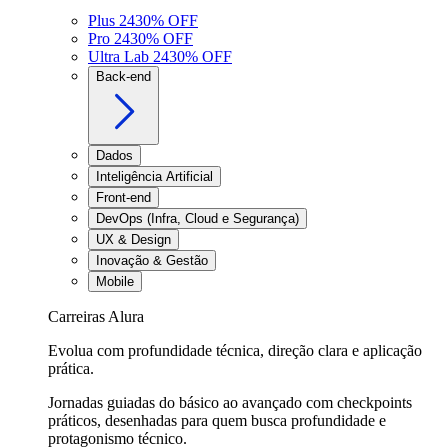
Plus 24
30
% OFF
Pro 24
30
% OFF
Ultra Lab 24
30
% OFF
Back-end
Dados
Inteligência Artificial
Front-end
DevOps (Infra, Cloud e Segurança)
UX & Design
Inovação & Gestão
Mobile
Carreiras Alura
Evolua com profundidade técnica, direção clara e aplicação
prática.
Jornadas guiadas do básico ao avançado com checkpoints
práticos, desenhadas para quem busca profundidade e
protagonismo técnico.