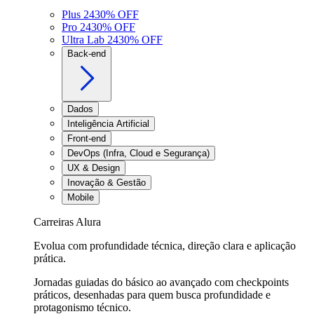
Plus 24
30
% OFF
Pro 24
30
% OFF
Ultra Lab 24
30
% OFF
Back-end
Dados
Inteligência Artificial
Front-end
DevOps (Infra, Cloud e Segurança)
UX & Design
Inovação & Gestão
Mobile
Carreiras Alura
Evolua com profundidade técnica, direção clara e aplicação
prática.
Jornadas guiadas do básico ao avançado com checkpoints
práticos, desenhadas para quem busca profundidade e
protagonismo técnico.