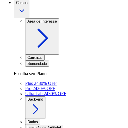
Cursos
Área de Interesse
Carreiras
Senioridade
Escolha seu Plano
Plus 24
30
% OFF
Pro 24
30
% OFF
Ultra Lab 24
30
% OFF
Back-end
Dados
Inteligência Artificial