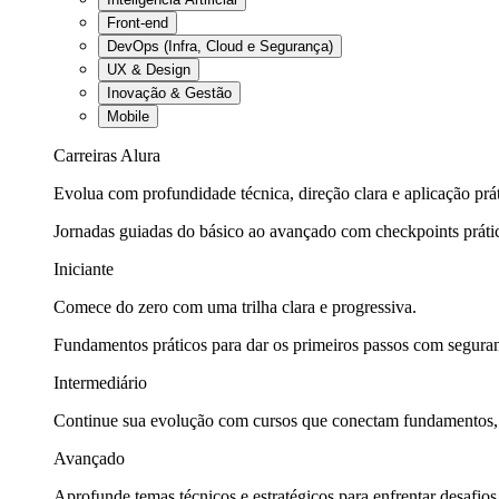
Front-end
DevOps (Infra, Cloud e Segurança)
UX & Design
Inovação & Gestão
Mobile
Carreiras Alura
Evolua com profundidade técnica, direção clara e aplicação prát
Jornadas guiadas do básico ao avançado com checkpoints práti
Iniciante
Comece do zero com uma trilha clara e progressiva.
Fundamentos práticos para dar os primeiros passos com seguran
Intermediário
Continue sua evolução com cursos que conectam fundamentos, fe
Avançado
Aprofunde temas técnicos e estratégicos para enfrentar desafios