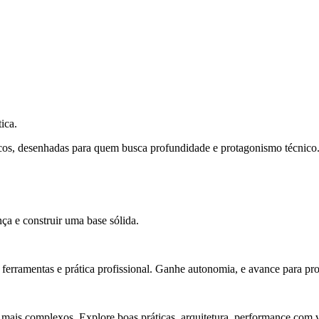
ica.
cos, desenhadas para quem busca profundidade e protagonismo técnico
ça e construir uma base sólida.
rramentas e prática profissional. Ganhe autonomia, e avance para pro
 mais complexos. Explore boas práticas, arquitetura, performance com v