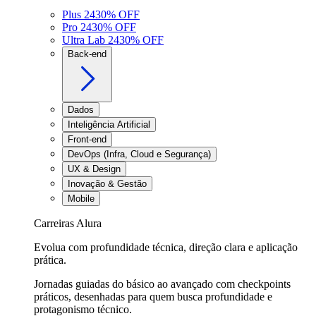
Plus 24
30
% OFF
Pro 24
30
% OFF
Ultra Lab 24
30
% OFF
Back-end
Dados
Inteligência Artificial
Front-end
DevOps (Infra, Cloud e Segurança)
UX & Design
Inovação & Gestão
Mobile
Carreiras Alura
Evolua com profundidade técnica, direção clara e aplicação
prática.
Jornadas guiadas do básico ao avançado com checkpoints
práticos, desenhadas para quem busca profundidade e
protagonismo técnico.