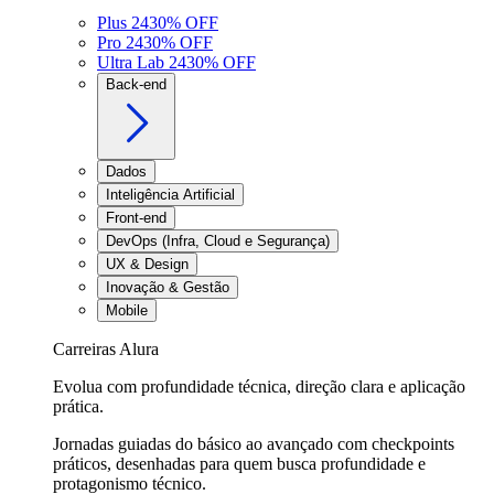
Plus 24
30
% OFF
Pro 24
30
% OFF
Ultra Lab 24
30
% OFF
Back-end
Dados
Inteligência Artificial
Front-end
DevOps (Infra, Cloud e Segurança)
UX & Design
Inovação & Gestão
Mobile
Carreiras Alura
Evolua com profundidade técnica, direção clara e aplicação
prática.
Jornadas guiadas do básico ao avançado com checkpoints
práticos, desenhadas para quem busca profundidade e
protagonismo técnico.