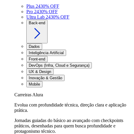
Plus 24
30
% OFF
Pro 24
30
% OFF
Ultra Lab 24
30
% OFF
Back-end
Dados
Inteligência Artificial
Front-end
DevOps (Infra, Cloud e Segurança)
UX & Design
Inovação & Gestão
Mobile
Carreiras Alura
Evolua com profundidade técnica, direção clara e aplicação
prática.
Jornadas guiadas do básico ao avançado com checkpoints
práticos, desenhadas para quem busca profundidade e
protagonismo técnico.