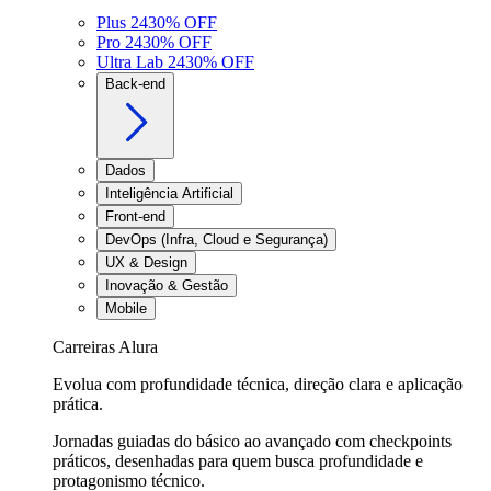
Plus 24
30
% OFF
Pro 24
30
% OFF
Ultra Lab 24
30
% OFF
Back-end
Dados
Inteligência Artificial
Front-end
DevOps (Infra, Cloud e Segurança)
UX & Design
Inovação & Gestão
Mobile
Carreiras Alura
Evolua com profundidade técnica, direção clara e aplicação
prática.
Jornadas guiadas do básico ao avançado com checkpoints
práticos, desenhadas para quem busca profundidade e
protagonismo técnico.