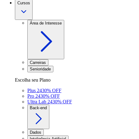
Cursos
Área de Interesse
Carreiras
Senioridade
Escolha seu Plano
Plus 24
30
% OFF
Pro 24
30
% OFF
Ultra Lab 24
30
% OFF
Back-end
Dados
Inteligência Artificial