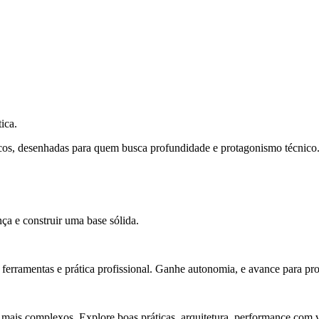
ica.
cos, desenhadas para quem busca profundidade e protagonismo técnico
ça e construir uma base sólida.
rramentas e prática profissional. Ganhe autonomia, e avance para pro
 mais complexos. Explore boas práticas, arquitetura, performance com v