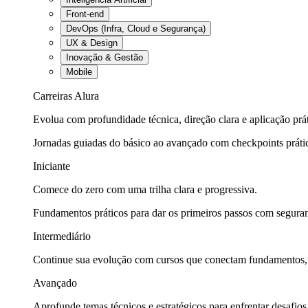
Front-end
DevOps (Infra, Cloud e Segurança)
UX & Design
Inovação & Gestão
Mobile
Carreiras Alura
Evolua com profundidade técnica, direção clara e aplicação prát
Jornadas guiadas do básico ao avançado com checkpoints práti
Iniciante
Comece do zero com uma trilha clara e progressiva.
Fundamentos práticos para dar os primeiros passos com seguran
Intermediário
Continue sua evolução com cursos que conectam fundamentos, fe
Avançado
Aprofunde temas técnicos e estratégicos para enfrentar desafios