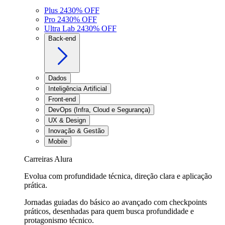
Plus 24
30
% OFF
Pro 24
30
% OFF
Ultra Lab 24
30
% OFF
Back-end
Dados
Inteligência Artificial
Front-end
DevOps (Infra, Cloud e Segurança)
UX & Design
Inovação & Gestão
Mobile
Carreiras Alura
Evolua com profundidade técnica, direção clara e aplicação
prática.
Jornadas guiadas do básico ao avançado com checkpoints
práticos, desenhadas para quem busca profundidade e
protagonismo técnico.