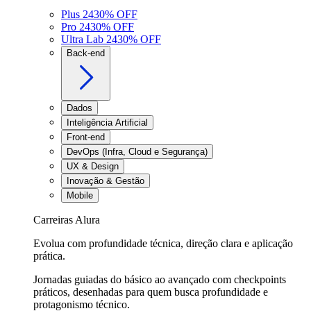
Plus 24
30
% OFF
Pro 24
30
% OFF
Ultra Lab 24
30
% OFF
Back-end
Dados
Inteligência Artificial
Front-end
DevOps (Infra, Cloud e Segurança)
UX & Design
Inovação & Gestão
Mobile
Carreiras Alura
Evolua com profundidade técnica, direção clara e aplicação
prática.
Jornadas guiadas do básico ao avançado com checkpoints
práticos, desenhadas para quem busca profundidade e
protagonismo técnico.