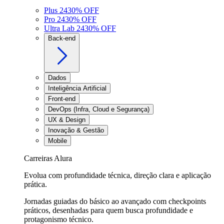
Plus 24
30
% OFF
Pro 24
30
% OFF
Ultra Lab 24
30
% OFF
Back-end
Dados
Inteligência Artificial
Front-end
DevOps (Infra, Cloud e Segurança)
UX & Design
Inovação & Gestão
Mobile
Carreiras Alura
Evolua com profundidade técnica, direção clara e aplicação
prática.
Jornadas guiadas do básico ao avançado com checkpoints
práticos, desenhadas para quem busca profundidade e
protagonismo técnico.