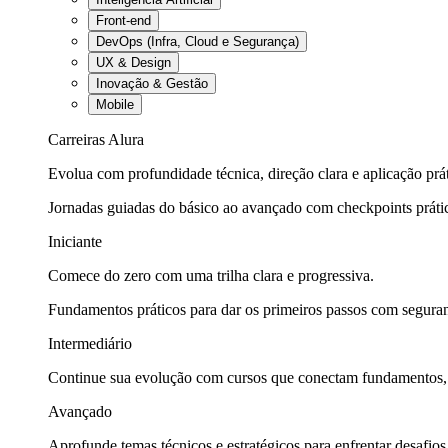
Front-end
DevOps (Infra, Cloud e Segurança)
UX & Design
Inovação & Gestão
Mobile
Carreiras Alura
Evolua com profundidade técnica, direção clara e aplicação prát
Jornadas guiadas do básico ao avançado com checkpoints práti
Iniciante
Comece do zero com uma trilha clara e progressiva.
Fundamentos práticos para dar os primeiros passos com seguran
Intermediário
Continue sua evolução com cursos que conectam fundamentos, fe
Avançado
Aprofunde temas técnicos e estratégicos para enfrentar desafios