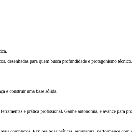
ica.
cos, desenhadas para quem busca profundidade e protagonismo técnico
ça e construir uma base sólida.
rramentas e prática profissional. Ganhe autonomia, e avance para pro
 mais complexos. Explore boas práticas, arquitetura, performance com v