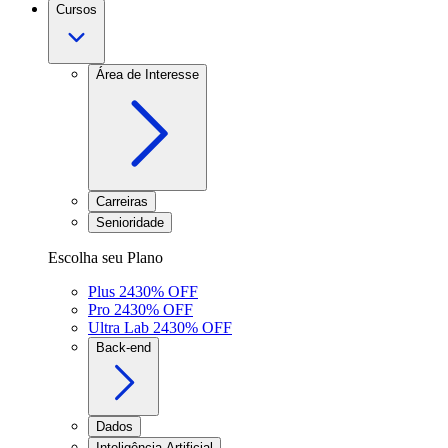
Cursos
Área de Interesse
Carreiras
Senioridade
Escolha seu Plano
Plus 24
30
% OFF
Pro 24
30
% OFF
Ultra Lab 24
30
% OFF
Back-end
Dados
Inteligência Artificial