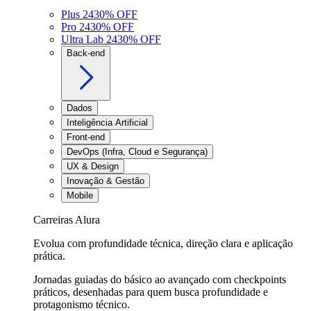
Plus 24
30
% OFF
Pro 24
30
% OFF
Ultra Lab 24
30
% OFF
Back-end
Dados
Inteligência Artificial
Front-end
DevOps (Infra, Cloud e Segurança)
UX & Design
Inovação & Gestão
Mobile
Carreiras Alura
Evolua com profundidade técnica, direção clara e aplicação
prática.
Jornadas guiadas do básico ao avançado com checkpoints
práticos, desenhadas para quem busca profundidade e
protagonismo técnico.