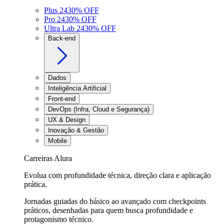
Plus 24
30
% OFF
Pro 24
30
% OFF
Ultra Lab 24
30
% OFF
Back-end
Dados
Inteligência Artificial
Front-end
DevOps (Infra, Cloud e Segurança)
UX & Design
Inovação & Gestão
Mobile
Carreiras Alura
Evolua com profundidade técnica, direção clara e aplicação
prática.
Jornadas guiadas do básico ao avançado com checkpoints
práticos, desenhadas para quem busca profundidade e
protagonismo técnico.