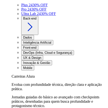
Plus 24
30
% OFF
Pro 24
30
% OFF
Ultra Lab 24
30
% OFF
Back-end
Dados
Inteligência Artificial
Front-end
DevOps (Infra, Cloud e Segurança)
UX & Design
Inovação & Gestão
Mobile
Carreiras Alura
Evolua com profundidade técnica, direção clara e aplicação
prática.
Jornadas guiadas do básico ao avançado com checkpoints
práticos, desenhadas para quem busca profundidade e
protagonismo técnico.