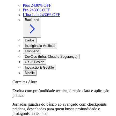
Plus 24
30
% OFF
Pro 24
30
% OFF
Ultra Lab 24
30
% OFF
Back-end
Dados
Inteligência Artificial
Front-end
DevOps (Infra, Cloud e Segurança)
UX & Design
Inovação & Gestão
Mobile
Carreiras Alura
Evolua com profundidade técnica, direção clara e aplicação
prática.
Jornadas guiadas do básico ao avançado com checkpoints
práticos, desenhadas para quem busca profundidade e
protagonismo técnico.