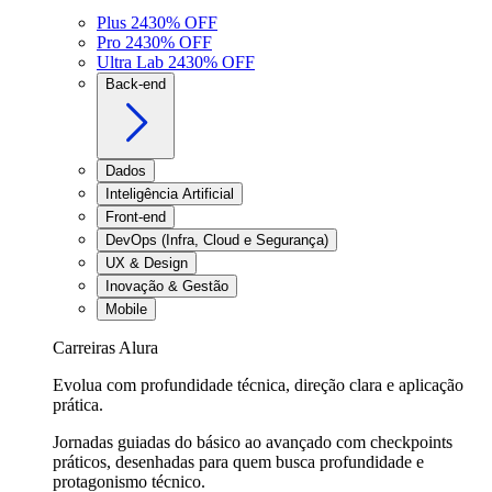
Plus 24
30
% OFF
Pro 24
30
% OFF
Ultra Lab 24
30
% OFF
Back-end
Dados
Inteligência Artificial
Front-end
DevOps (Infra, Cloud e Segurança)
UX & Design
Inovação & Gestão
Mobile
Carreiras Alura
Evolua com profundidade técnica, direção clara e aplicação
prática.
Jornadas guiadas do básico ao avançado com checkpoints
práticos, desenhadas para quem busca profundidade e
protagonismo técnico.