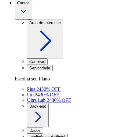
Cursos
Área de Interesse
Carreiras
Senioridade
Escolha seu Plano
Plus 24
30
% OFF
Pro 24
30
% OFF
Ultra Lab 24
30
% OFF
Back-end
Dados
Inteligência Artificial