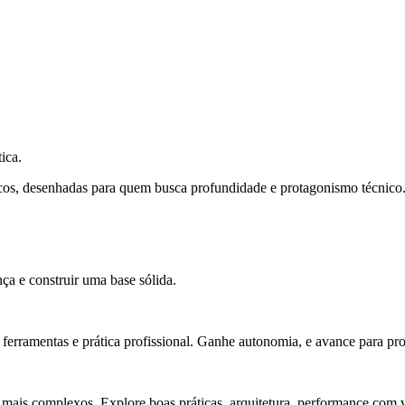
ica.
cos, desenhadas para quem busca profundidade e protagonismo técnico
ça e construir uma base sólida.
rramentas e prática profissional. Ganhe autonomia, e avance para pro
 mais complexos. Explore boas práticas, arquitetura, performance com v