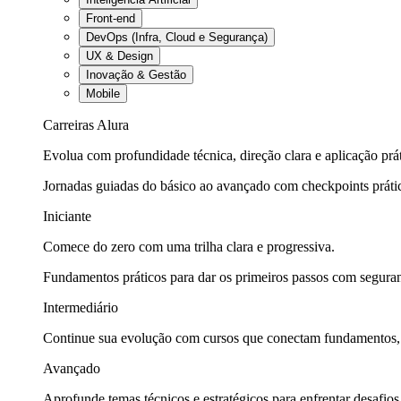
Front-end
DevOps (Infra, Cloud e Segurança)
UX & Design
Inovação & Gestão
Mobile
Carreiras Alura
Evolua com profundidade técnica, direção clara e aplicação prát
Jornadas guiadas do básico ao avançado com checkpoints práti
Iniciante
Comece do zero com uma trilha clara e progressiva.
Fundamentos práticos para dar os primeiros passos com seguran
Intermediário
Continue sua evolução com cursos que conectam fundamentos, fe
Avançado
Aprofunde temas técnicos e estratégicos para enfrentar desafios