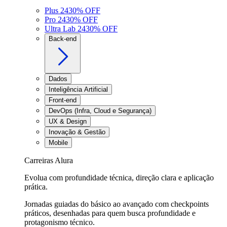
Plus 24
30
% OFF
Pro 24
30
% OFF
Ultra Lab 24
30
% OFF
Back-end
Dados
Inteligência Artificial
Front-end
DevOps (Infra, Cloud e Segurança)
UX & Design
Inovação & Gestão
Mobile
Carreiras Alura
Evolua com profundidade técnica, direção clara e aplicação
prática.
Jornadas guiadas do básico ao avançado com checkpoints
práticos, desenhadas para quem busca profundidade e
protagonismo técnico.