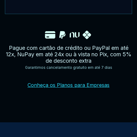
Pague com cartão de crédito ou PayPal em até
12x, NuPay em até 24x ou à vista no Pix, com 5%
de desconto extra
Garantimos cancelamento gratuito em até 7 dias
YouTube
Facebook
Twitter
Instagram
Google
AppStore
TikTok
Conheça os Planos para Empresas
Play
Store