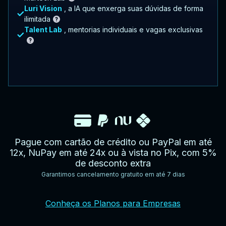
Luri Vision
, a IA que enxerga suas dúvidas de forma
ilimitada
Talent Lab
, mentorias individuais e vagas exclusivas
Pague com cartão de crédito ou PayPal em até
12x, NuPay em até 24x ou à vista no Pix, com 5%
de desconto extra
Garantimos cancelamento gratuito em até 7 dias
YouTube
Facebook
Twitter
Instagram
Google
AppStore
TikTok
Conheça os Planos para Empresas
Play
Store