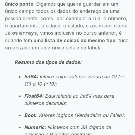
único ponto
. Digamos que queira guardar em um
único campo todos os dados do endereço de uma
pessoa cliente, como, por exemplo: a rua, o número,
o apartamento, a cidade, o estado, e assim por diante.
Já
os
, vimos inclusive no curso anterior, é
arrays
quando tem
uma lista de coisas do mesmo tipo
, tudo
organizado em uma única célula da tabela.
Resumo dos tipos de dados:
Int64:
Inteiro cujos valores variarn de 10 (—
19) e 10 (+19);
Float64:
Equivalente ao Int64 mas para
números decimais;
Bool:
Valores lógicos (Verdadeiro ou Falso);
Numeric:
Números com 38 dígitos de
precisão e 9 dígitos decimais;