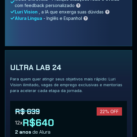
com feedback personalizado
Luri Vision
, a IA que enxerga suas dúvidas
Alura Língua
- Inglês e Espanhol
ULTRA LAB 24
Para quem quer atingir seus objetivos mais rápido: Luri
Vision ilimitado, vagas de emprego exclusivas e mentorias
para acelerar cada etapa da jornada.
R$ 639
22% OFF
R$640
12x
2 anos
de Alura