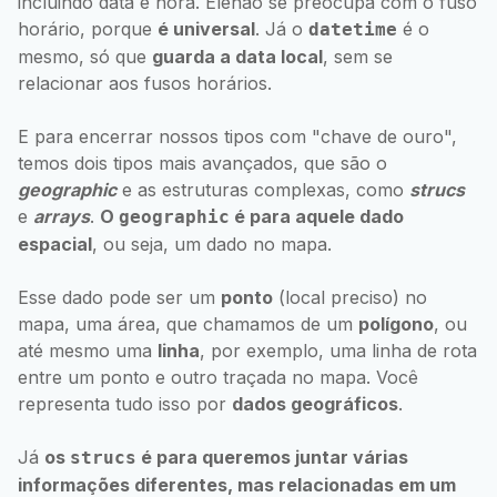
incluindo data e hora. Elenão se preocupa com o fuso
horário, porque
é universal
. Já o
é o
datetime
mesmo, só que
guarda a data local
, sem se
relacionar aos fusos horários.
E para encerrar nossos tipos com "chave de ouro",
temos dois tipos mais avançados, que são o
geographic
e as estruturas complexas, como
strucs
e
arrays
.
O
é para aquele dado
geographic
espacial
, ou seja, um dado no mapa.
Esse dado pode ser um
ponto
(local preciso) no
mapa, uma área, que chamamos de um
polígono
, ou
até mesmo uma
linha
, por exemplo, uma linha de rota
entre um ponto e outro traçada no mapa. Você
representa tudo isso por
dados geográficos
.
Já
os
é para queremos juntar várias
strucs
informações diferentes, mas relacionadas em um