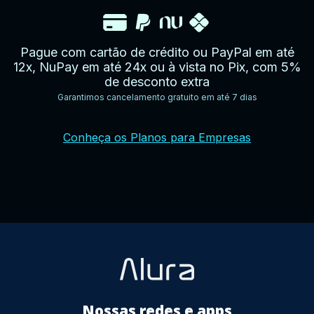
Pague com cartão de crédito ou PayPal em até
12x, NuPay em até 24x ou à vista no Pix, com 5%
de desconto extra
Garantimos cancelamento gratuito em até 7 dias
YouTube
Facebook
Twitter
Instagram
Google
AppStore
TikTok
Conheça os Planos para Empresas
Play
Store
Nossas redes e apps