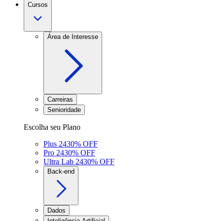
Cursos
Área de Interesse
Carreiras
Senioridade
Escolha seu Plano
Plus 24
30
% OFF
Pro 24
30
% OFF
Ultra Lab 24
30
% OFF
Back-end
Dados
Inteligência Artificial