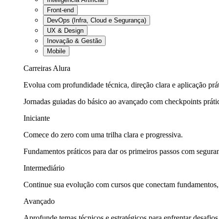
Front-end
DevOps (Infra, Cloud e Segurança)
UX & Design
Inovação & Gestão
Mobile
Carreiras Alura
Evolua com profundidade técnica, direção clara e aplicação prát
Jornadas guiadas do básico ao avançado com checkpoints práti
Iniciante
Comece do zero com uma trilha clara e progressiva.
Fundamentos práticos para dar os primeiros passos com seguran
Intermediário
Continue sua evolução com cursos que conectam fundamentos, fe
Avançado
Aprofunde temas técnicos e estratégicos para enfrentar desafios