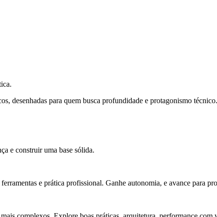
ica.
cos, desenhadas para quem busca profundidade e protagonismo técnico
ça e construir uma base sólida.
rramentas e prática profissional. Ganhe autonomia, e avance para pro
 mais complexos. Explore boas práticas, arquitetura, performance com v