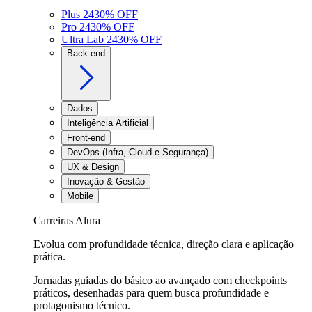
Plus 24
30
% OFF
Pro 24
30
% OFF
Ultra Lab 24
30
% OFF
Back-end
Dados
Inteligência Artificial
Front-end
DevOps (Infra, Cloud e Segurança)
UX & Design
Inovação & Gestão
Mobile
Carreiras Alura
Evolua com profundidade técnica, direção clara e aplicação
prática.
Jornadas guiadas do básico ao avançado com checkpoints
práticos, desenhadas para quem busca profundidade e
protagonismo técnico.