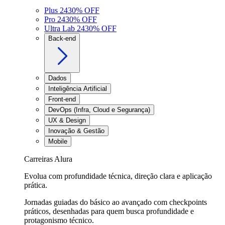
Plus 24
30
% OFF
Pro 24
30
% OFF
Ultra Lab 24
30
% OFF
Back-end
Dados
Inteligência Artificial
Front-end
DevOps (Infra, Cloud e Segurança)
UX & Design
Inovação & Gestão
Mobile
Carreiras Alura
Evolua com profundidade técnica, direção clara e aplicação
prática.
Jornadas guiadas do básico ao avançado com checkpoints
práticos, desenhadas para quem busca profundidade e
protagonismo técnico.