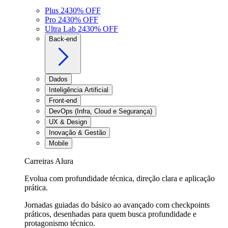
Plus 24
30
% OFF
Pro 24
30
% OFF
Ultra Lab 24
30
% OFF
Back-end
Dados
Inteligência Artificial
Front-end
DevOps (Infra, Cloud e Segurança)
UX & Design
Inovação & Gestão
Mobile
Carreiras Alura
Evolua com profundidade técnica, direção clara e aplicação
prática.
Jornadas guiadas do básico ao avançado com checkpoints
práticos, desenhadas para quem busca profundidade e
protagonismo técnico.