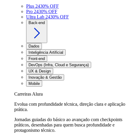
Plus 24
30
% OFF
Pro 24
30
% OFF
Ultra Lab 24
30
% OFF
Back-end
Dados
Inteligência Artificial
Front-end
DevOps (Infra, Cloud e Segurança)
UX & Design
Inovação & Gestão
Mobile
Carreiras Alura
Evolua com profundidade técnica, direção clara e aplicação
prática.
Jornadas guiadas do básico ao avançado com checkpoints
práticos, desenhadas para quem busca profundidade e
protagonismo técnico.