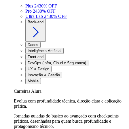
Plus 24
30
% OFF
Pro 24
30
% OFF
Ultra Lab 24
30
% OFF
Back-end
Dados
Inteligência Artificial
Front-end
DevOps (Infra, Cloud e Segurança)
UX & Design
Inovação & Gestão
Mobile
Carreiras Alura
Evolua com profundidade técnica, direção clara e aplicação
prática.
Jornadas guiadas do básico ao avançado com checkpoints
práticos, desenhadas para quem busca profundidade e
protagonismo técnico.