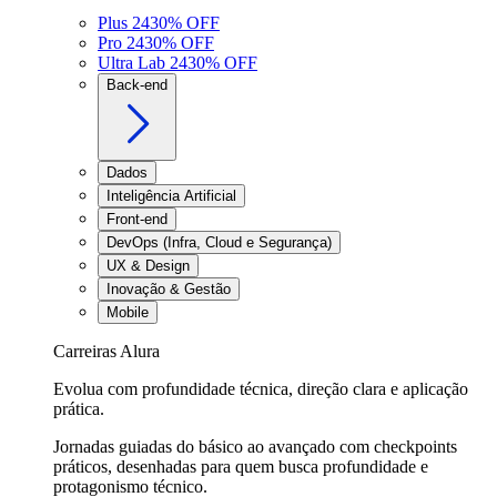
Plus 24
30
% OFF
Pro 24
30
% OFF
Ultra Lab 24
30
% OFF
Back-end
Dados
Inteligência Artificial
Front-end
DevOps (Infra, Cloud e Segurança)
UX & Design
Inovação & Gestão
Mobile
Carreiras Alura
Evolua com profundidade técnica, direção clara e aplicação
prática.
Jornadas guiadas do básico ao avançado com checkpoints
práticos, desenhadas para quem busca profundidade e
protagonismo técnico.