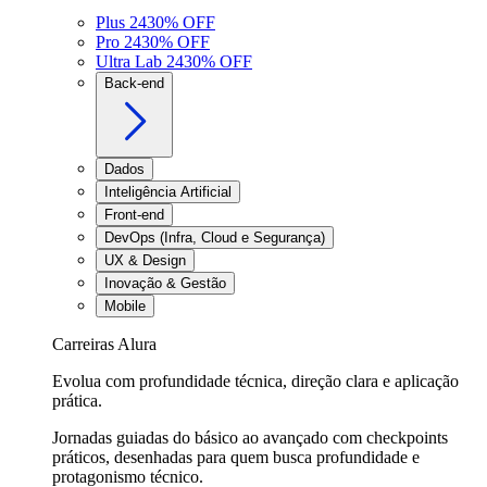
Plus 24
30
% OFF
Pro 24
30
% OFF
Ultra Lab 24
30
% OFF
Back-end
Dados
Inteligência Artificial
Front-end
DevOps (Infra, Cloud e Segurança)
UX & Design
Inovação & Gestão
Mobile
Carreiras Alura
Evolua com profundidade técnica, direção clara e aplicação
prática.
Jornadas guiadas do básico ao avançado com checkpoints
práticos, desenhadas para quem busca profundidade e
protagonismo técnico.