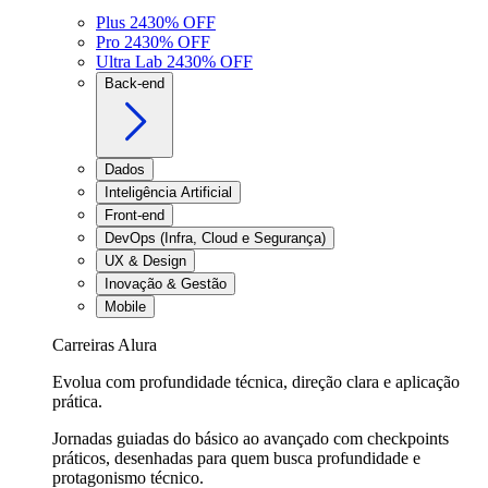
Plus 24
30
% OFF
Pro 24
30
% OFF
Ultra Lab 24
30
% OFF
Back-end
Dados
Inteligência Artificial
Front-end
DevOps (Infra, Cloud e Segurança)
UX & Design
Inovação & Gestão
Mobile
Carreiras Alura
Evolua com profundidade técnica, direção clara e aplicação
prática.
Jornadas guiadas do básico ao avançado com checkpoints
práticos, desenhadas para quem busca profundidade e
protagonismo técnico.