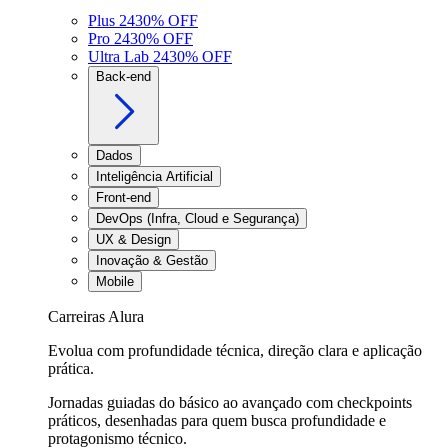
Plus 24
30
% OFF
Pro 24
30
% OFF
Ultra Lab 24
30
% OFF
Back-end
Dados
Inteligência Artificial
Front-end
DevOps (Infra, Cloud e Segurança)
UX & Design
Inovação & Gestão
Mobile
Carreiras Alura
Evolua com profundidade técnica, direção clara e aplicação
prática.
Jornadas guiadas do básico ao avançado com checkpoints
práticos, desenhadas para quem busca profundidade e
protagonismo técnico.