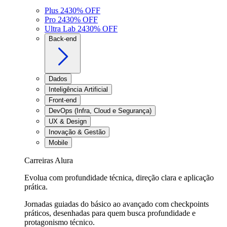
Plus 24
30
% OFF
Pro 24
30
% OFF
Ultra Lab 24
30
% OFF
Back-end
Dados
Inteligência Artificial
Front-end
DevOps (Infra, Cloud e Segurança)
UX & Design
Inovação & Gestão
Mobile
Carreiras Alura
Evolua com profundidade técnica, direção clara e aplicação
prática.
Jornadas guiadas do básico ao avançado com checkpoints
práticos, desenhadas para quem busca profundidade e
protagonismo técnico.