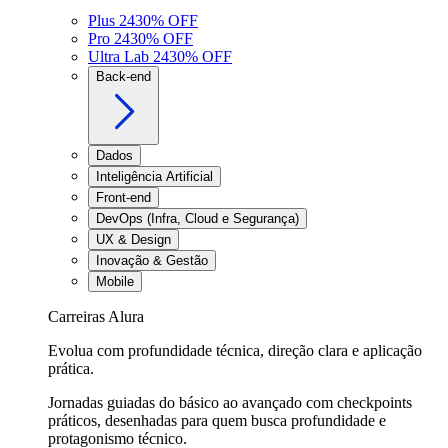
Plus 24
30
% OFF
Pro 24
30
% OFF
Ultra Lab 24
30
% OFF
Back-end
Dados
Inteligência Artificial
Front-end
DevOps (Infra, Cloud e Segurança)
UX & Design
Inovação & Gestão
Mobile
Carreiras Alura
Evolua com profundidade técnica, direção clara e aplicação
prática.
Jornadas guiadas do básico ao avançado com checkpoints
práticos, desenhadas para quem busca profundidade e
protagonismo técnico.