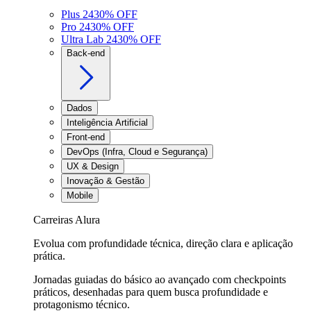
Plus 24
30
% OFF
Pro 24
30
% OFF
Ultra Lab 24
30
% OFF
Back-end
Dados
Inteligência Artificial
Front-end
DevOps (Infra, Cloud e Segurança)
UX & Design
Inovação & Gestão
Mobile
Carreiras Alura
Evolua com profundidade técnica, direção clara e aplicação
prática.
Jornadas guiadas do básico ao avançado com checkpoints
práticos, desenhadas para quem busca profundidade e
protagonismo técnico.