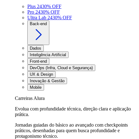
Plus 24
30
% OFF
Pro 24
30
% OFF
Ultra Lab 24
30
% OFF
Back-end
Dados
Inteligência Artificial
Front-end
DevOps (Infra, Cloud e Segurança)
UX & Design
Inovação & Gestão
Mobile
Carreiras Alura
Evolua com profundidade técnica, direção clara e aplicação
prática.
Jornadas guiadas do básico ao avançado com checkpoints
práticos, desenhadas para quem busca profundidade e
protagonismo técnico.