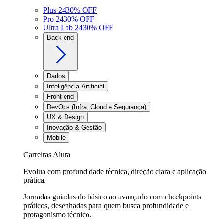
Plus 24
30
% OFF
Pro 24
30
% OFF
Ultra Lab 24
30
% OFF
Back-end
Dados
Inteligência Artificial
Front-end
DevOps (Infra, Cloud e Segurança)
UX & Design
Inovação & Gestão
Mobile
Carreiras Alura
Evolua com profundidade técnica, direção clara e aplicação
prática.
Jornadas guiadas do básico ao avançado com checkpoints
práticos, desenhadas para quem busca profundidade e
protagonismo técnico.