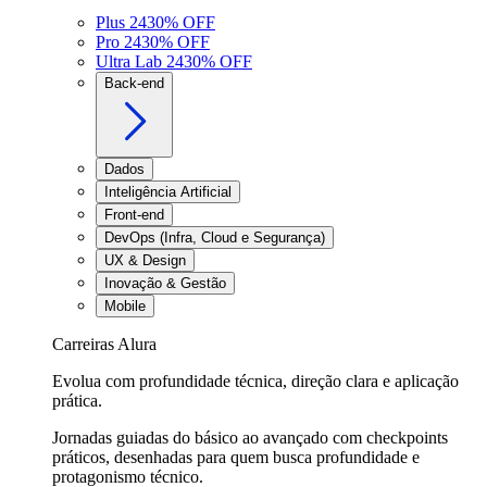
Plus 24
30
% OFF
Pro 24
30
% OFF
Ultra Lab 24
30
% OFF
Back-end
Dados
Inteligência Artificial
Front-end
DevOps (Infra, Cloud e Segurança)
UX & Design
Inovação & Gestão
Mobile
Carreiras Alura
Evolua com profundidade técnica, direção clara e aplicação
prática.
Jornadas guiadas do básico ao avançado com checkpoints
práticos, desenhadas para quem busca profundidade e
protagonismo técnico.