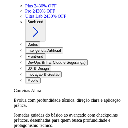
Plus 24
30
% OFF
Pro 24
30
% OFF
Ultra Lab 24
30
% OFF
Back-end
Dados
Inteligência Artificial
Front-end
DevOps (Infra, Cloud e Segurança)
UX & Design
Inovação & Gestão
Mobile
Carreiras Alura
Evolua com profundidade técnica, direção clara e aplicação
prática.
Jornadas guiadas do básico ao avançado com checkpoints
práticos, desenhadas para quem busca profundidade e
protagonismo técnico.