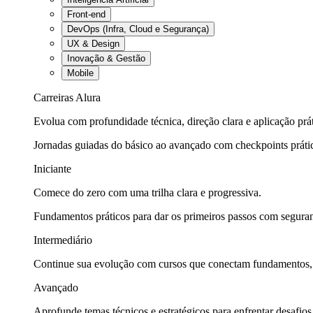
Front-end
DevOps (Infra, Cloud e Segurança)
UX & Design
Inovação & Gestão
Mobile
Carreiras Alura
Evolua com profundidade técnica, direção clara e aplicação prát
Jornadas guiadas do básico ao avançado com checkpoints práti
Iniciante
Comece do zero com uma trilha clara e progressiva.
Fundamentos práticos para dar os primeiros passos com seguran
Intermediário
Continue sua evolução com cursos que conectam fundamentos, fe
Avançado
Aprofunde temas técnicos e estratégicos para enfrentar desafios