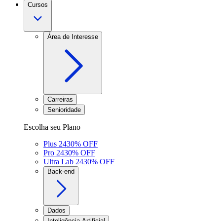
Cursos
Área de Interesse
Carreiras
Senioridade
Escolha seu Plano
Plus 24
30
% OFF
Pro 24
30
% OFF
Ultra Lab 24
30
% OFF
Back-end
Dados
Inteligência Artificial