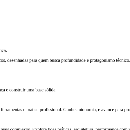
ica.
cos, desenhadas para quem busca profundidade e protagonismo técnico
ça e construir uma base sólida.
rramentas e prática profissional. Ganhe autonomia, e avance para pro
 mais complexos. Explore boas práticas, arquitetura, performance com v