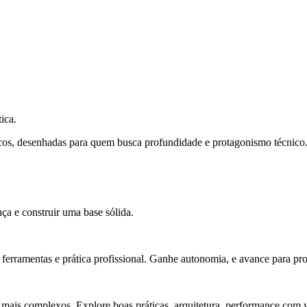
ica.
cos, desenhadas para quem busca profundidade e protagonismo técnico
ça e construir uma base sólida.
rramentas e prática profissional. Ganhe autonomia, e avance para pro
 mais complexos. Explore boas práticas, arquitetura, performance com v