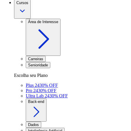
Cursos
Área de Interesse
Carreiras
Senioridade
Escolha seu Plano
Plus 24
30
% OFF
Pro 24
30
% OFF
Ultra Lab 24
30
% OFF
Back-end
Dados
Inteligência Artificial