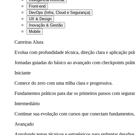
Front-end
DevOps (Infra, Cloud e Segurança)
UX & Design
Inovação & Gestão
Mobile
Carreiras Alura
Evolua com profundidade técnica, direção clara e aplicação prát
Jornadas guiadas do básico ao avançado com checkpoints práti
Iniciante
Comece do zero com uma trilha clara e progressiva.
Fundamentos práticos para dar os primeiros passos com seguran
Intermediário
Continue sua evolução com cursos que conectam fundamentos, fe
Avançado
Aprofunde temas técnicos e estratégicos para enfrentar desafios