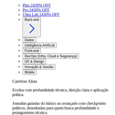
Plus 24
30
% OFF
Pro 24
30
% OFF
Ultra Lab 24
30
% OFF
Back-end
Dados
Inteligência Artificial
Front-end
DevOps (Infra, Cloud e Segurança)
UX & Design
Inovação & Gestão
Mobile
Carreiras Alura
Evolua com profundidade técnica, direção clara e aplicação
prática.
Jornadas guiadas do básico ao avançado com checkpoints
práticos, desenhadas para quem busca profundidade e
protagonismo técnico.