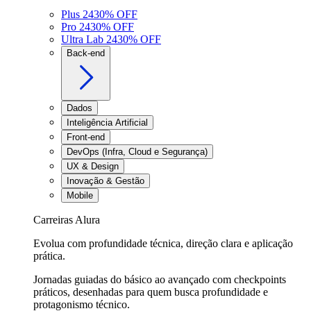
Plus 24
30
% OFF
Pro 24
30
% OFF
Ultra Lab 24
30
% OFF
Back-end
Dados
Inteligência Artificial
Front-end
DevOps (Infra, Cloud e Segurança)
UX & Design
Inovação & Gestão
Mobile
Carreiras Alura
Evolua com profundidade técnica, direção clara e aplicação
prática.
Jornadas guiadas do básico ao avançado com checkpoints
práticos, desenhadas para quem busca profundidade e
protagonismo técnico.